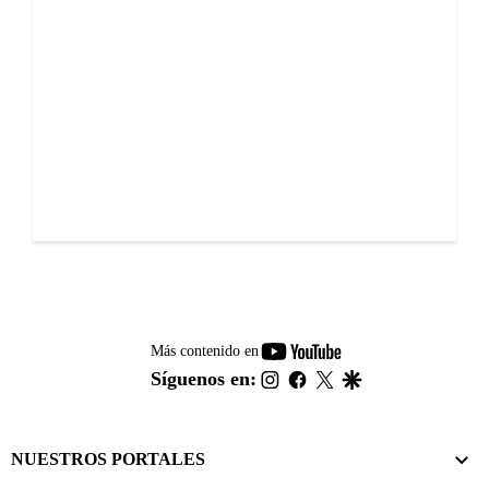
youtube-
Más contenido en
footer
instagram
facebook
twitter
google
Síguenos en:
NUESTROS PORTALES