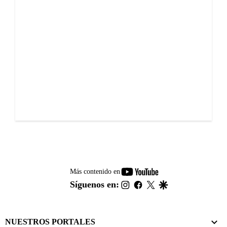
youtube-
Más contenido en
footer
instagram
facebook
twitter
google
Síguenos en:
NUESTROS PORTALES