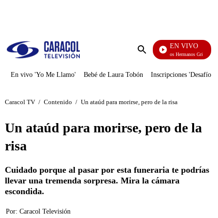
PUBLICIDAD
EN VIVO
Cuentos De Los Hermanos Grimm
Enviar
búsqueda
En vivo 'Yo Me Llamo'
Bebé de Laura Tobón
Inscripciones 'Desafío'
Caracol TV
/
Contenido
/
Un ataúd para morirse, pero de la risa
Un ataúd para morirse, pero de la
risa
Cuidado porque al pasar por esta funeraria te podrías
llevar una tremenda sorpresa. Mira la cámara
escondida.
Por:
Caracol Televisión