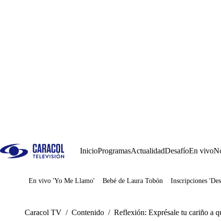
Inicio
Programas
Actualidad
Desafío
En vivo
No
En vivo 'Yo Me Llamo'
Bebé de Laura Tobón
Inscripciones 'Des
Juegos
Caracol TV
/
Contenido
/
Reflexión: Exprésale tu cariño a 