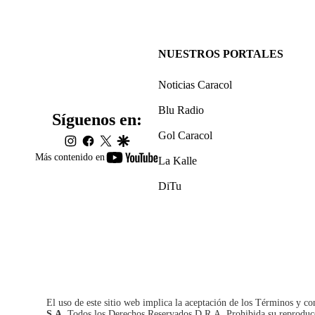
NUESTROS PORTALES
Noticias Caracol
Blu Radio
Síguenos en:
Gol Caracol
instagram
facebook
twitter
google
youtube-
Más contenido en
La Kalle
footer
DiTu
El uso de este sitio web implica la aceptación de los
Términos y co
S.A.
Todos los Derechos Reservados D.R.A. Prohibida su reproducció