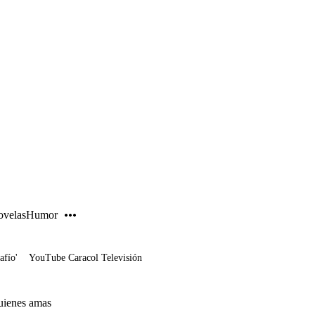
PUBLICIDAD
velas
Humor
afío'
YouTube Caracol Televisión
quienes amas