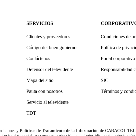
SERVICIOS
CORPORATIV
Clientes y proveedores
Condiciones de ac
Código del buen gobierno
Política de privac
Contáctenos
Portal corporativo
Defensor del televidente
Responsabilidad c
Mapa del sitio
SIC
Pauta con nosotros
Términos y condi
Servicio al televidente
TDT
ndiciones
y
Políticas de Tratamiento de la Información
de
CARACOL TEL
n total o parcial, así como su traducción a cualquier idioma sin autorización 