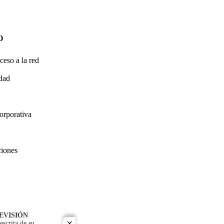
O
ceso a la red
idad
orporativa
ciones
EVISIÓN
escrita de su