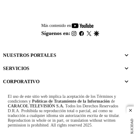
youtube-
Más contenido en
footer
instagram
facebook
twitter
google
Síguenos en:
NUESTROS PORTALES
SERVICIOS
CORPORATIVO
El uso de este sitio web implica la aceptación de los
Términos y
condiciones
y
Políticas de Tratamiento de la Información
de
CARACOL TELEVISIÓN S.A.
Todos los Derechos Reservados
D.R.A. Prohibida su reproducción total o parcial, así como su
cl
traducción a cualquier idioma sin autorización escrita de su titular.
Reproduction in whole or in part, or translation without written
PUBLICIDAD
permission is prohibited. All rights reserved 2025.