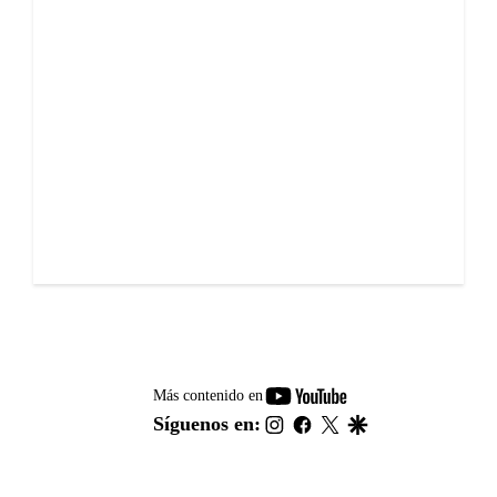
youtube-
Más contenido en
footer
instagram
facebook
twitter
google
Síguenos en: