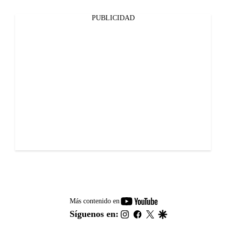
PUBLICIDAD
youtube-
Más contenido en
footer
instagram
facebook
twitter
google
Síguenos en: