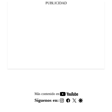
PUBLICIDAD
youtube-
Más contenido en
footer
instagram
facebook
twitter
google
Síguenos en: