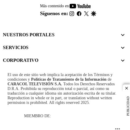
youtube-
Más contenido en
footer
instagram
facebook
twitter
google
Síguenos en:
NUESTROS PORTALES
SERVICIOS
CORPORATIVO
El uso de este sitio web implica la aceptación de los
Términos y
condiciones
y
Políticas de Tratamiento de la Información
de
CARACOL TELEVISIÓN S.A.
Todos los Derechos Reservados
D.R.A. Prohibida su reproducción total o parcial, así como su
cl
traducción a cualquier idioma sin autorización escrita de su titular.
Reproduction in whole or in part, or translation without written
PUBLICIDAD
permission is prohibited. All rights reserved 2025.
MIEMBRO DE: