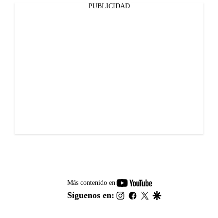
PUBLICIDAD
youtube-
Más contenido en
footer
instagram
facebook
twitter
google
Síguenos en: