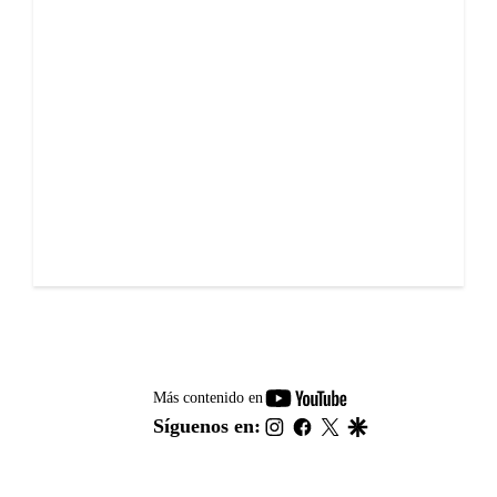
youtube-
Más contenido en
footer
instagram
facebook
twitter
google
Síguenos en: