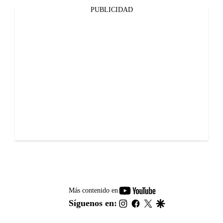
PUBLICIDAD
youtube-
Más contenido en
footer
instagram
facebook
twitter
google
Síguenos en: