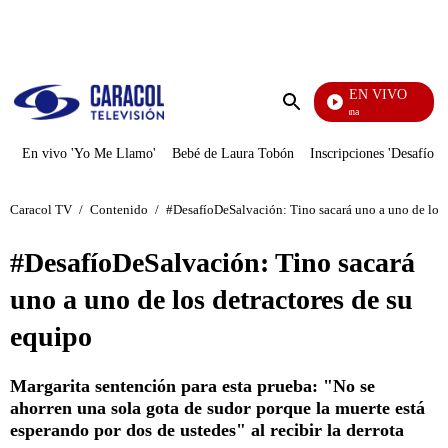
PUBLICIDAD
EN VIVO
Diario De Diana
Enviar
búsqueda
En vivo 'Yo Me Llamo'
Bebé de Laura Tobón
Inscripciones 'Desafío'
Caracol TV
/
Contenido
/
#DesafíoDeSalvación: Tino sacará uno a uno de los 
#DesafíoDeSalvación: Tino sacará
uno a uno de los detractores de su
equipo
Margarita sentención para esta prueba: "No se
ahorren una sola gota de sudor porque la muerte está
esperando por dos de ustedes" al recibir la derrota