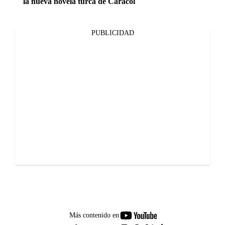
la nueva novela turca de Caracol
PUBLICIDAD
youtube-
Más contenido en
footer