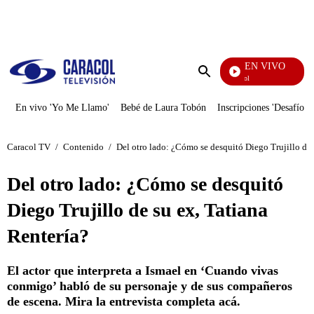
PUBLICIDAD
EN VIVO
Noticias Caracol
Enviar
búsqueda
En vivo 'Yo Me Llamo'
Bebé de Laura Tobón
Inscripciones 'Desafío'
Caracol TV
/
Contenido
/
Del otro lado: ¿Cómo se desquitó Diego Trujillo de 
Del otro lado: ¿Cómo se desquitó
Diego Trujillo de su ex, Tatiana
Rentería?
El actor que interpreta a Ismael en ‘Cuando vivas
conmigo’ habló de su personaje y de sus compañeros
de escena. Mira la entrevista completa acá.