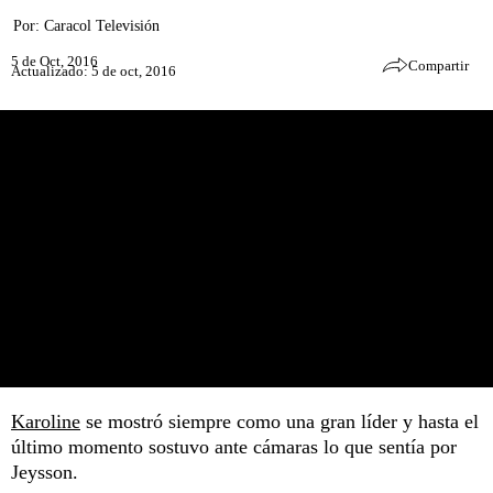
Por:
Caracol Televisión
5 de Oct, 2016
Compartir
Actualizado: 5 de oct, 2016
Karoline
se mostró siempre como una gran líder y hasta el
último momento sostuvo ante cámaras lo que sentía por
Jeysson.