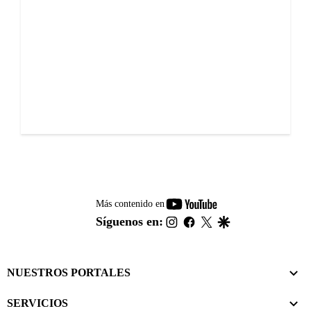
youtube-
Más contenido en
footer
instagram
facebook
twitter
google
Síguenos en:
NUESTROS PORTALES
SERVICIOS