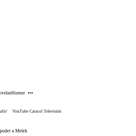
PUBLICIDAD
velas
Humor
afío'
YouTube Caracol Televisión
u poder a Melek