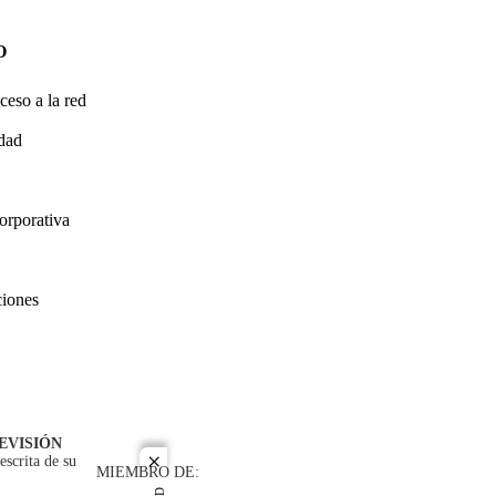
O
ceso a la red
idad
orporativa
ciones
EVISIÓN
escrita de su
close
MIEMBRO DE: