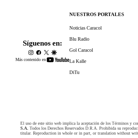
NUESTROS PORTALES
Noticias Caracol
Blu Radio
Síguenos en:
Gol Caracol
instagram
facebook
twitter
google
youtube-
Más contenido en
La Kalle
footer
DiTu
El uso de este sitio web implica la aceptación de los
Términos y co
S.A.
Todos los Derechos Reservados D.R.A. Prohibida su reproducció
titular. Reproduction in whole or in part, or translation without wri