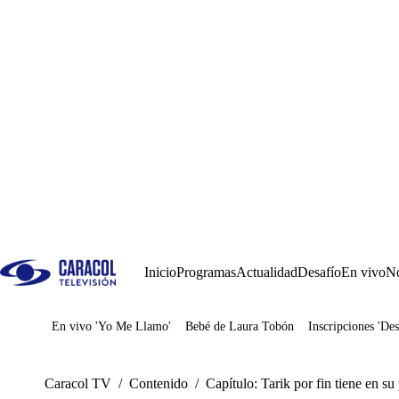
Inicio
Programas
Actualidad
Desafío
En vivo
No
En vivo 'Yo Me Llamo'
Bebé de Laura Tobón
Inscripciones 'Des
Juegos
Caracol TV
/
Contenido
/
Capítulo: Tarik por fin tiene en s