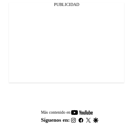
PUBLICIDAD
youtube-
Más contenido en
footer
instagram
facebook
twitter
google
Síguenos en: