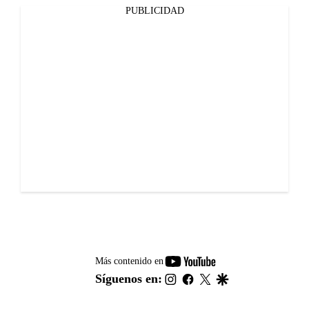
PUBLICIDAD
youtube-
Más contenido en
footer
instagram
facebook
twitter
google
Síguenos en: