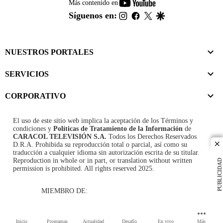
youtube-
Más contenido en
footer
instagram
facebook
twitter
google
Síguenos en:
NUESTROS PORTALES
SERVICIOS
CORPORATIVO
El uso de este sitio web implica la aceptación de los
Términos y
condiciones
y
Políticas de Tratamiento de la Información
de
CARACOL TELEVISIÓN S.A.
Todos los Derechos Reservados
D.R.A. Prohibida su reproducción total o parcial, así como su
cl
traducción a cualquier idioma sin autorización escrita de su titular.
Reproduction in whole or in part, or translation without written
PUBLICIDAD
permission is prohibited. All rights reserved 2025.
MIEMBRO DE:
Inicio
Programas
Actualidad
Desafío
En vivo
Más