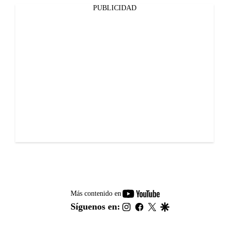
PUBLICIDAD
youtube-
Más contenido en
footer
instagram
facebook
twitter
google
Síguenos en: