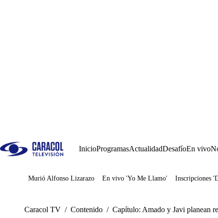
Inicio
Programas
Actualidad
Desafío
En vivo
No
Murió Alfonso Lizarazo
En vivo 'Yo Me Llamo'
Inscripciones '
Juegos
Caracol TV
/
Contenido
/
Capítulo: Amado y Javi planean re