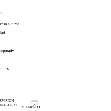
O
ceso a la red
idad
orporativa
ciones
EVISIÓN
escrita de su
close
MIEMBRO DE: