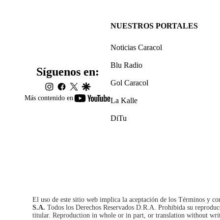
NUESTROS PORTALES
Noticias Caracol
Blu Radio
Síguenos en:
Gol Caracol
instagram
facebook
twitter
google
youtube-
Más contenido en
La Kalle
footer
DiTu
El uso de este sitio web implica la aceptación de los
Términos y co
S.A.
Todos los Derechos Reservados D.R.A. Prohibida su reproducció
titular. Reproduction in whole or in part, or translation without wri