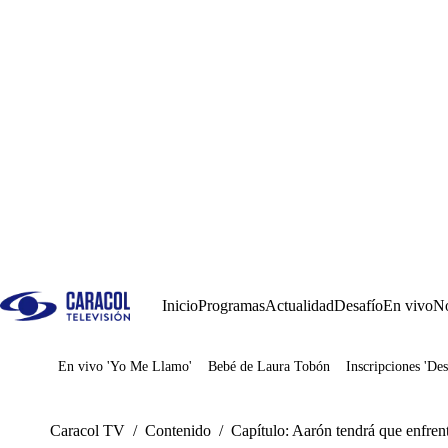
Inicio
Programas
Actualidad
Desafío
En vivo
No
En vivo 'Yo Me Llamo'
Bebé de Laura Tobón
Inscripciones 'Des
Juegos
Caracol TV
/
Contenido
/
Capítulo: Aarón tendrá que enfren