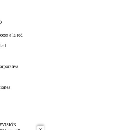
O
ceso a la red
idad
orporativa
ciones
EVISIÓN
escrita de su