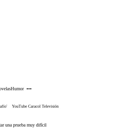
PUBLICIDAD
velas
Humor
afío'
YouTube Caracol Televisión
tar una prueba muy difícil