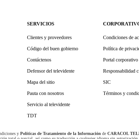
SERVICIOS
CORPORATIV
Clientes y proveedores
Condiciones de ac
Código del buen gobierno
Política de privac
Contáctenos
Portal corporativo
Defensor del televidente
Responsabilidad c
Mapa del sitio
SIC
Pauta con nosotros
Términos y condi
Servicio al televidente
TDT
ndiciones
y
Políticas de Tratamiento de la Información
de
CARACOL TEL
n total o parcial, así como su traducción a cualquier idioma sin autorización 