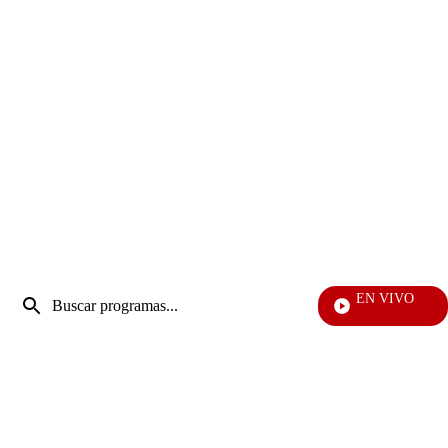
Entrada
EN VIVO
de
Yo Me Llamo
Enviar
búsqueda
búsqueda