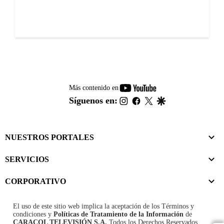
youtube-
Más contenido en
footer
instagram
facebook
twitter
google
Síguenos en:
NUESTROS PORTALES
SERVICIOS
CORPORATIVO
El uso de este sitio web implica la aceptación de los
Términos y
condiciones
y
Políticas de Tratamiento de la Información
de
CARACOL TELEVISIÓN S.A.
Todos los Derechos Reservados