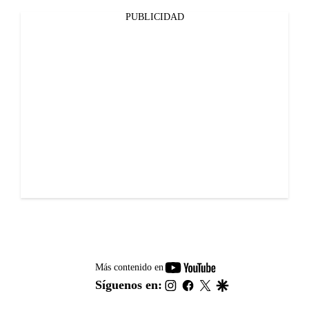
PUBLICIDAD
youtube-
Más contenido en
footer
instagram
facebook
twitter
google
Síguenos en: