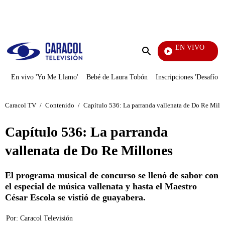
PUBLICIDAD
EN VIVO
Rafael Orozco
Enviar
búsqueda
En vivo 'Yo Me Llamo'
Bebé de Laura Tobón
Inscripciones 'Desafío'
Caracol TV
/
Contenido
/
Capítulo 536: La parranda vallenata de Do Re Mill
Capítulo 536: La parranda
vallenata de Do Re Millones
El programa musical de concurso se llenó de sabor con
el especial de música vallenata y hasta el Maestro
César Escola se vistió de guayabera.
Por:
Caracol Televisión