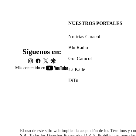
NUESTROS PORTALES
Noticias Caracol
Blu Radio
Síguenos en:
Gol Caracol
instagram
facebook
twitter
google
youtube-
Más contenido en
La Kalle
footer
DiTu
El uso de este sitio web implica la aceptación de los
Términos y co
S.A.
Todos los Derechos Reservados D.R.A. Prohibida su reproducció