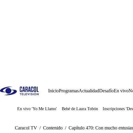
Inicio
Programas
Actualidad
Desafío
En vivo
No
En vivo 'Yo Me Llamo'
Bebé de Laura Tobón
Inscripciones 'Des
Juegos
Caracol TV
/
Contenido
/
Capítulo 470: Con mucho entusias