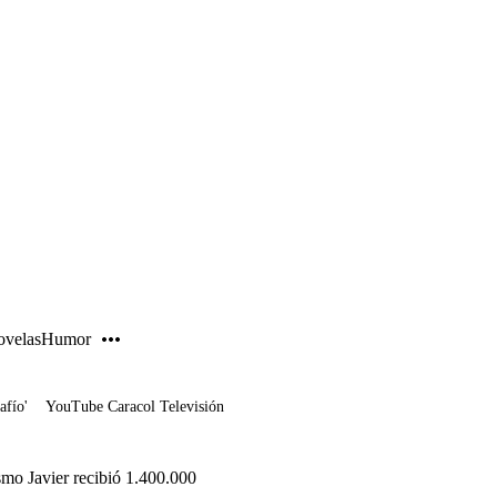
PUBLICIDAD
velas
Humor
afío'
YouTube Caracol Televisión
mo Javier recibió 1.400.000