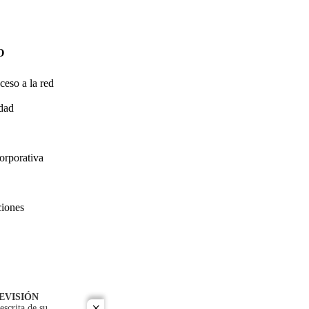
O
ceso a la red
idad
orporativa
ciones
EVISIÓN
escrita de su