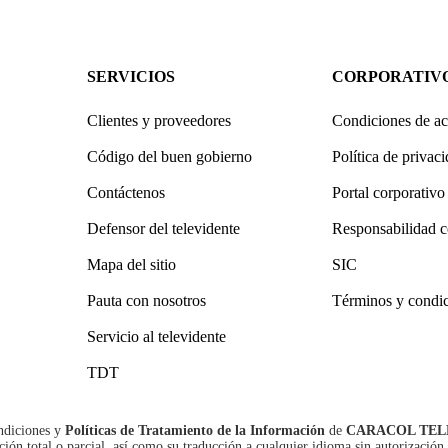
SERVICIOS
CORPORATIV
Clientes y proveedores
Condiciones de ac
Código del buen gobierno
Política de privac
Contáctenos
Portal corporativo
Defensor del televidente
Responsabilidad c
Mapa del sitio
SIC
Pauta con nosotros
Términos y condi
Servicio al televidente
TDT
ndiciones
y
Políticas de Tratamiento de la Información
de
CARACOL TEL
n total o parcial, así como su traducción a cualquier idioma sin autorización 