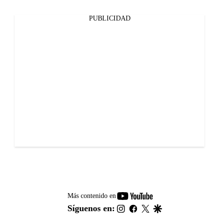
PUBLICIDAD
youtube-
Más contenido en
footer
instagram
facebook
twitter
google
Síguenos en: