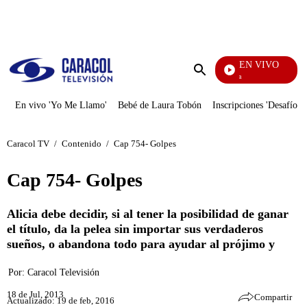
PUBLICIDAD
EN VIVO
Ciudad Lejana
Enviar
búsqueda
En vivo 'Yo Me Llamo'
Bebé de Laura Tobón
Inscripciones 'Desafío'
Caracol TV
/
Contenido
/
Cap 754- Golpes
Cap 754- Golpes
Alicia debe decidir, si al tener la posibilidad de ganar
el título, da la pelea sin importar sus verdaderos
sueños, o abandona todo para ayudar al prójimo y
Por:
Caracol Televisión
18 de Jul, 2013
Compartir
Actualizado: 19 de feb, 2016