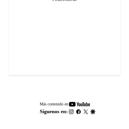
youtube-
Más contenido en
footer
instagram
facebook
twitter
google
Síguenos en: