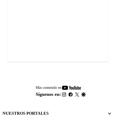
youtube-
Más contenido en
footer
instagram
facebook
twitter
google
Síguenos en:
NUESTROS PORTALES