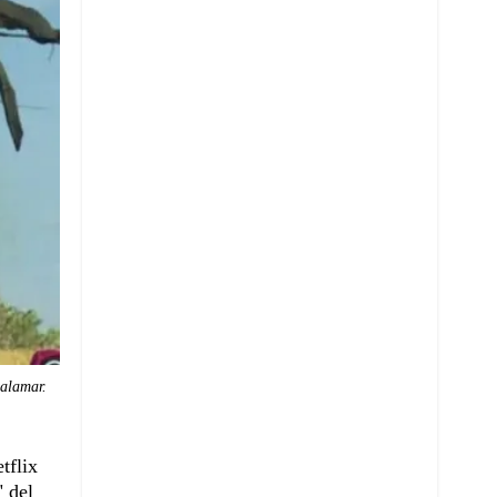
calamar.
tflix
" del