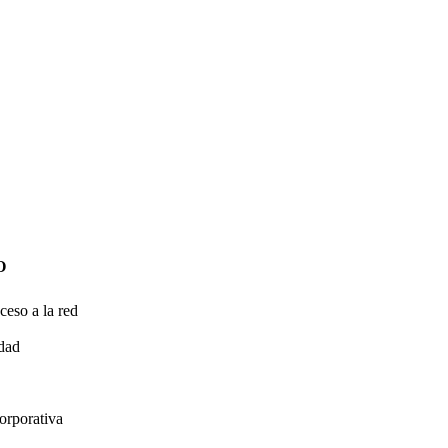
O
ceso a la red
idad
orporativa