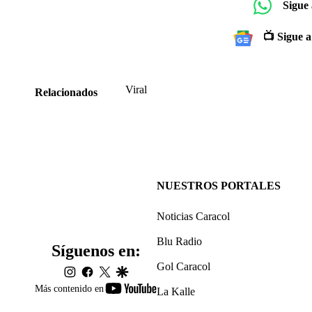
Sigue
📺 Sigue a
Viral
Relacionados
NUESTROS PORTALES
Noticias Caracol
Blu Radio
Síguenos en:
Gol Caracol
instagram
facebook
twitter
google
youtube-
Más contenido en
La Kalle
footer