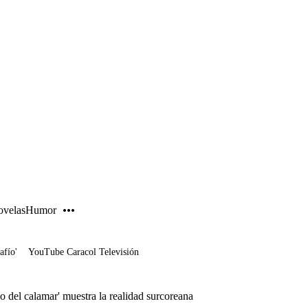
PUBLICIDAD
velas
Humor
afío'
YouTube Caracol Televisión
 del calamar' muestra la realidad surcoreana