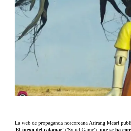
La web de propaganda norcoreana Arirang Meari publicó
'
El juego del calamar'
('Squid Game'),
que se ha con