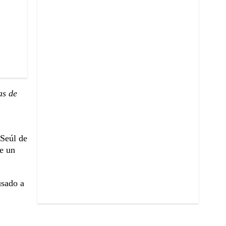
as de
 Seúl de
ue un
usado a