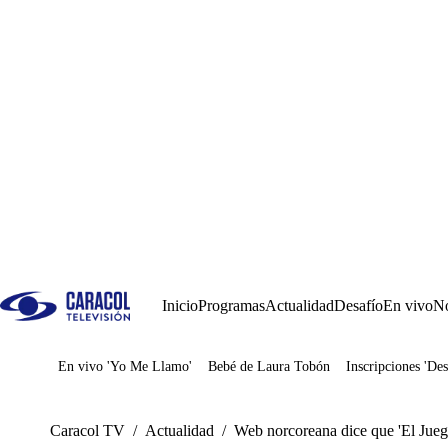
Inicio
Programas
Actualidad
Desafío
En vivo
No
En vivo 'Yo Me Llamo'
Bebé de Laura Tobón
Inscripciones 'Des
Juegos
Caracol TV
/
Actualidad
/
Web norcoreana dice que 'El Juego