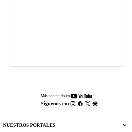
youtube-
Más contenido en
footer
instagram
facebook
twitter
google
Síguenos en:
NUESTROS PORTALES