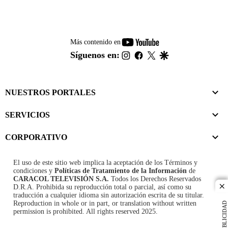
youtube-
Más contenido en
footer
instagram
facebook
twitter
google
Síguenos en:
NUESTROS PORTALES
SERVICIOS
CORPORATIVO
El uso de este sitio web implica la aceptación de los
Términos y
condiciones
y
Políticas de Tratamiento de la Información
de
CARACOL TELEVISIÓN S.A.
Todos los Derechos Reservados
D.R.A. Prohibida su reproducción total o parcial, así como su
cl
traducción a cualquier idioma sin autorización escrita de su titular.
Reproduction in whole or in part, or translation without written
PUBLICIDAD
permission is prohibited. All rights reserved 2025.