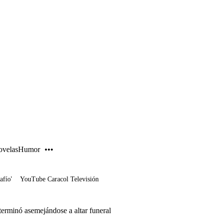
PUBLICIDAD
velas
Humor
afío'
YouTube Caracol Televisión
 terminó asemejándose a altar funeral