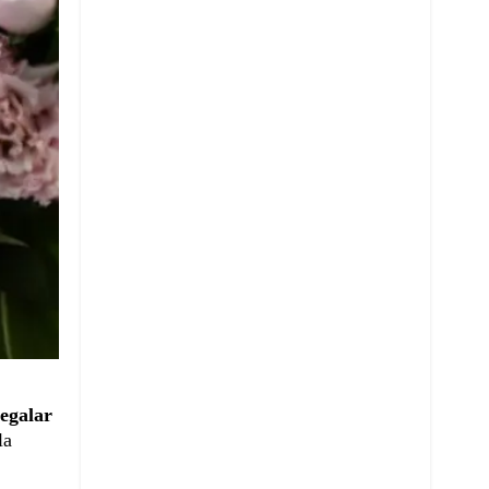
regalar
la