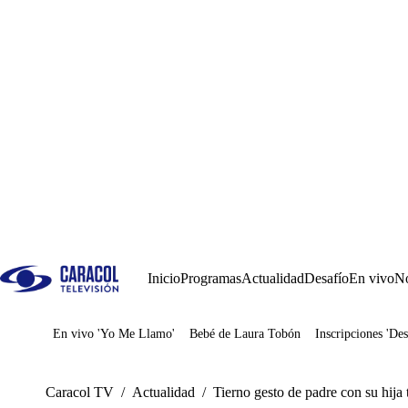
Inicio
Programas
Actualidad
Desafío
En vivo
No
En vivo 'Yo Me Llamo'
Bebé de Laura Tobón
Inscripciones 'Des
Juegos
Caracol TV
/
Actualidad
/
Tierno gesto de padre con su hija