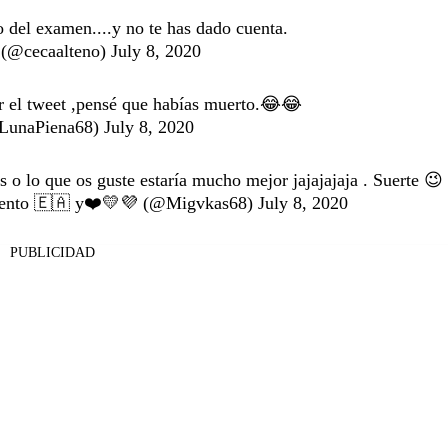
o del examen....y no te has dado cuenta.
(@cecaalteno)
July 8, 2020
eer el tweet ,pensé que habías muerto.😂😂
LunaPiena68)
July 8, 2020
s o lo que os guste estaría mucho mejor jajajajaja . Suerte 😉
iento 🇪🇦 y❤️💛💜 (@Migvkas68)
July 8, 2020
PUBLICIDAD