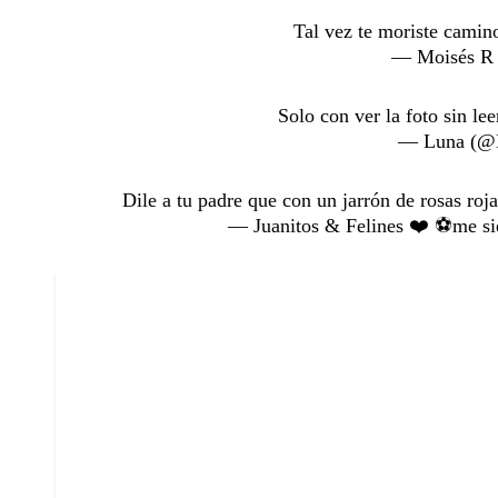
Tal vez te moriste camin
— Moisés R 
Solo con ver la foto sin l
— Luna (@
Dile a tu padre que con un jarrón de rosas roja
— Juanitos & Felines ❤️ ⚽me s