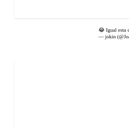
😂 Igual esta 
— jokin (@Jo