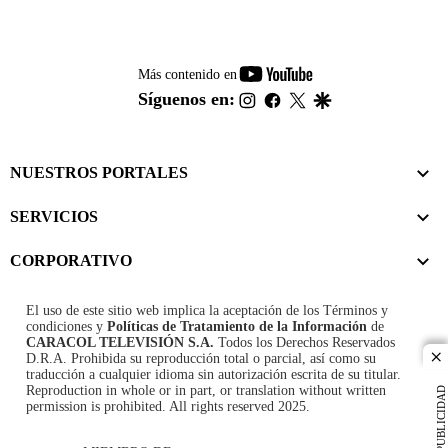
youtube-
Más contenido en
footer
instagram
facebook
twitter
google
Síguenos en:
NUESTROS PORTALES
SERVICIOS
CORPORATIVO
El uso de este sitio web implica la aceptación de los
Términos y
condiciones
y
Políticas de Tratamiento de la Información
de
CARACOL TELEVISIÓN S.A.
Todos los Derechos Reservados
D.R.A. Prohibida su reproducción total o parcial, así como su
cl
traducción a cualquier idioma sin autorización escrita de su titular.
Reproduction in whole or in part, or translation without written
PUBLICIDAD
permission is prohibited. All rights reserved 2025.