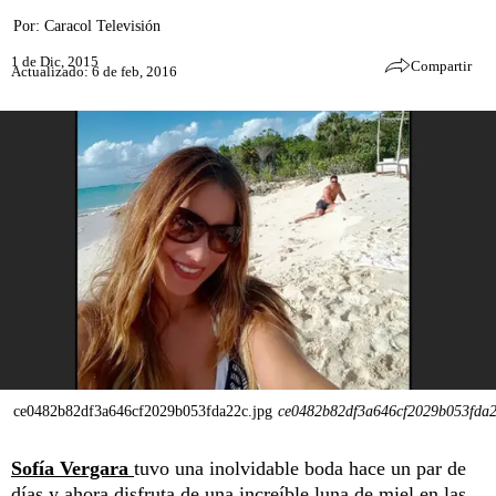
Por:
Caracol Televisión
1 de Dic, 2015
Compartir
Actualizado: 6 de feb, 2016
ce0482b82df3a646cf2029b053fda22c.jpg
ce0482b82df3a646cf2029b053fda2
Sofía Vergara
tuvo una inolvidable boda hace un par de
días y ahora disfruta de una increíble luna de miel en las