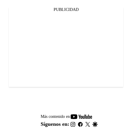
PUBLICIDAD
youtube-
Más contenido en
footer
instagram
facebook
twitter
google
Síguenos en: