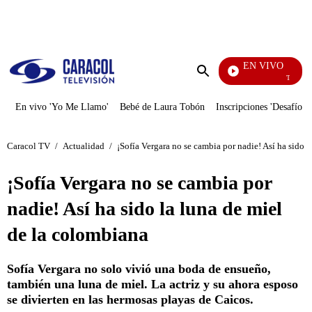
PUBLICIDAD
EN VIVO
También Ca
Enviar
búsqueda
En vivo 'Yo Me Llamo'
Bebé de Laura Tobón
Inscripciones 'Desafío'
Caracol TV
/
Actualidad
/
¡Sofía Vergara no se cambia por nadie! Así ha sido 
¡Sofía Vergara no se cambia por
nadie! Así ha sido la luna de miel
de la colombiana
Sofía Vergara no solo vivió una boda de ensueño,
también una luna de miel. La actriz y su ahora esposo
se divierten en las hermosas playas de Caicos.