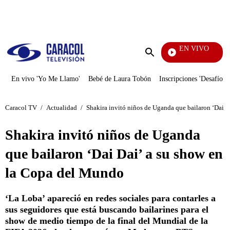
PUBLICIDAD
EN VIVO
Diari
Enviar
búsqueda
En vivo 'Yo Me Llamo'
Bebé de Laura Tobón
Inscripciones 'Desafío'
Caracol TV
/
Actualidad
/
Shakira invitó niños de Uganda que bailaron ‘Dai 
Shakira invitó niños de Uganda
que bailaron ‘Dai Dai’ a su show en
la Copa del Mundo
‘La Loba’ apareció en redes sociales para contarles a
sus seguidores que está buscando bailarines para el
show de medio tiempo de la final del Mundial de la