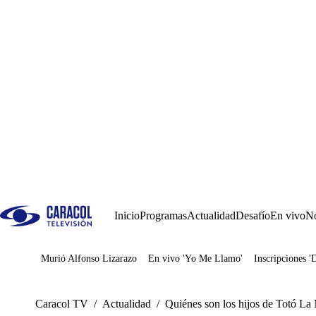
Inicio
Programas
Actualidad
Desafío
En vivo
No
Murió Alfonso Lizarazo
En vivo 'Yo Me Llamo'
Inscripciones '
Juegos
Caracol TV
/
Actualidad
/
Quiénes son los hijos de Totó La