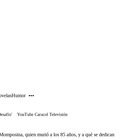
PUBLICIDAD
velas
Humor
Desafío'
YouTube Caracol Televisión
 Momposina, quien murió a los 85 años, y a qué se dedican