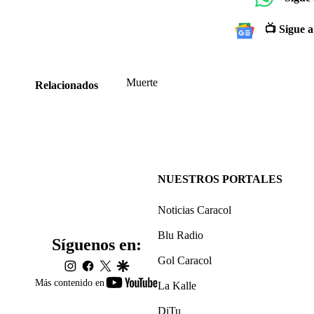
📺 Sigue a
Muerte
Relacionados
NUESTROS PORTALES
Noticias Caracol
Blu Radio
Síguenos en:
Gol Caracol
instagram
facebook
twitter
google
youtube-
Más contenido en
La Kalle
footer
DiTu