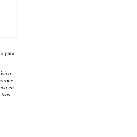
io para
úsica
porque
leva en
 tras