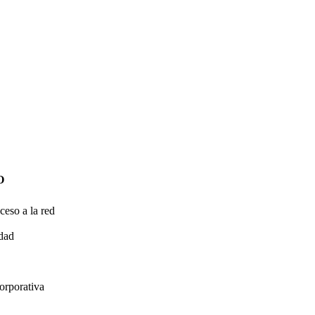
O
ceso a la red
idad
orporativa