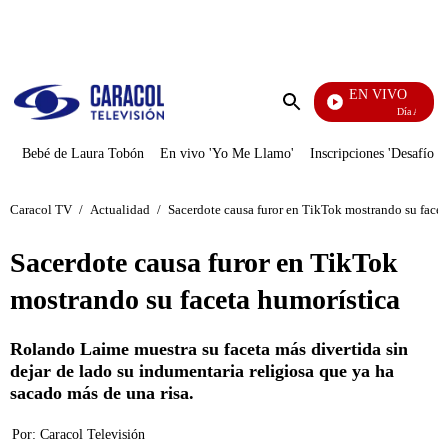
PUBLICIDAD
EN VIVO
Día A Día
Enviar
búsqueda
Bebé de Laura Tobón
En vivo 'Yo Me Llamo'
Inscripciones 'Desafío'
Caracol TV
/
Actualidad
/
Sacerdote causa furor en TikTok mostrando su facet
Sacerdote causa furor en TikTok
mostrando su faceta humorística
Rolando Laime muestra su faceta más divertida sin
dejar de lado su indumentaria religiosa que ya ha
sacado más de una risa.
Por:
Caracol Televisión