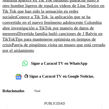
Maluma aparece en Tik Tok bailando guaracha junto a
otro hombre ligeros de ropa
Los videos de Lina Tejeiro en
Tik Tok que han sido la sensación en redes
sociales
Conoce a Tik Tok, la aplicación que se ha
convertido en el nuevo fenómeno adolescente
Colombia
abre investigación a TikTok por manejo de datos de
menores
Divertida familia bailó canciones de J Balvin en
TikTok
Tips para mantenerse optimista en tiempos de
crisis
Pareja de pingüinos visita un museo que está cerrado
por el aislamiento
Sigue a Caracol TV en WhatsApp
📺 Sigue a Caracol TV en Google Noticias.
Relacionados
Viral
PUBLICIDAD