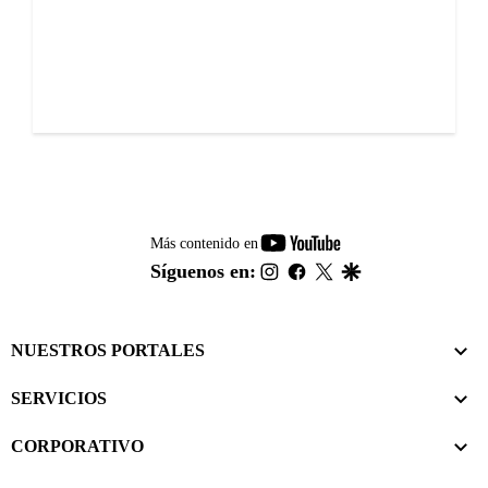
youtube-
Más contenido en
footer
instagram
facebook
twitter
google
Síguenos en:
NUESTROS PORTALES
SERVICIOS
CORPORATIVO