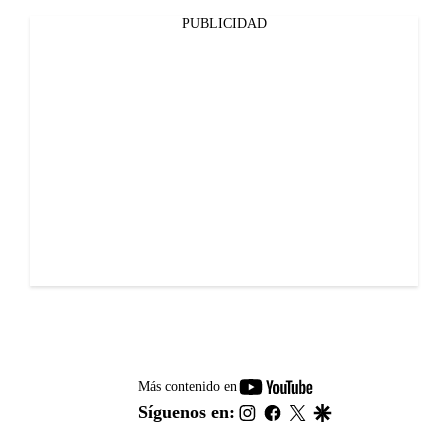
PUBLICIDAD
youtube-
Más contenido en
footer
instagram
facebook
twitter
google
Síguenos en: