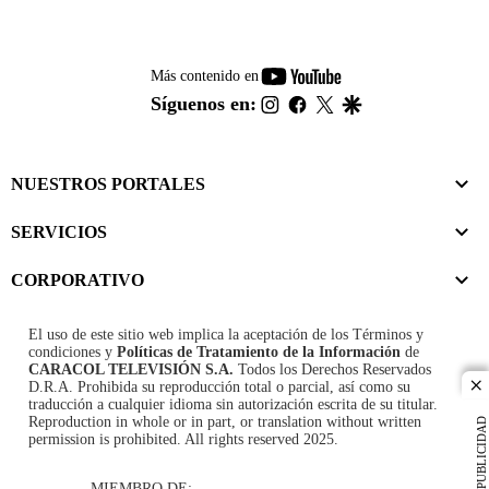
youtube-
Más contenido en
footer
instagram
facebook
twitter
google
Síguenos en:
NUESTROS PORTALES
SERVICIOS
CORPORATIVO
El uso de este sitio web implica la aceptación de los
Términos y
condiciones
y
Políticas de Tratamiento de la Información
de
CARACOL TELEVISIÓN S.A.
Todos los Derechos Reservados
D.R.A. Prohibida su reproducción total o parcial, así como su
cl
traducción a cualquier idioma sin autorización escrita de su titular.
Reproduction in whole or in part, or translation without written
PUBLICIDAD
permission is prohibited. All rights reserved 2025.
MIEMBRO DE: