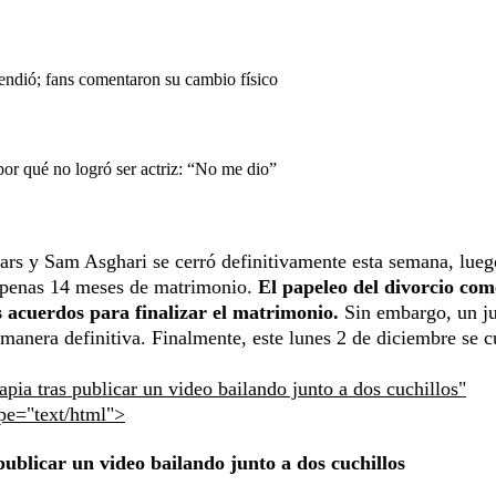
endió; fans comentaron su cambio físico
or qué no logró ser actriz: “No me dio”
ears y Sam Asghari se cerró definitivamente esta semana, lueg
s apenas 14 meses de matrimonio.
El papeleo del divorcio co
s acuerdos para finalizar el matrimonio.
Sin embargo, un j
de manera definitiva. Finalmente, este lunes 2 de diciembre se 
pia tras publicar un video bailando junto a dos cuchillos"
ype="text/html">
ublicar un video bailando junto a dos cuchillos