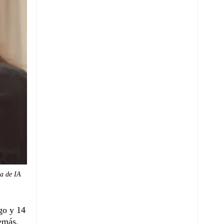
ia de IA
go y 14
emás,