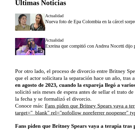
Últimas Noticias
Actualidad
Nueva foto de Epa Colombia en la cárcel sorpr
Actualidad
Exreina que compitió con Andrea Nocetti dijo p
Por otro lado, el proceso de divorcio entre Britney Sp
que el actor solicitara la separación hace un año, tra
en agosto de 2023, cuando la expareja llegó a vario
solicitó seis meses de espera antes de sellar el trato 
la fecha y se formalizó el divorcio.
Conoce más:
Fans piden que Britney Spears vaya a tera
target="_blank" rel="nofollow noreferrer noopener" t
Fans piden que Britney Spears vaya a terapia tras p