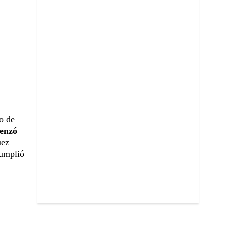
o de
menzó
uez
cumplió