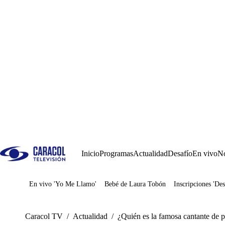
Inicio
Programas
Actualidad
Desafío
En vivo
No
En vivo 'Yo Me Llamo'
Bebé de Laura Tobón
Inscripciones 'Des
Juegos
Caracol TV
/
Actualidad
/
¿Quién es la famosa cantante de p