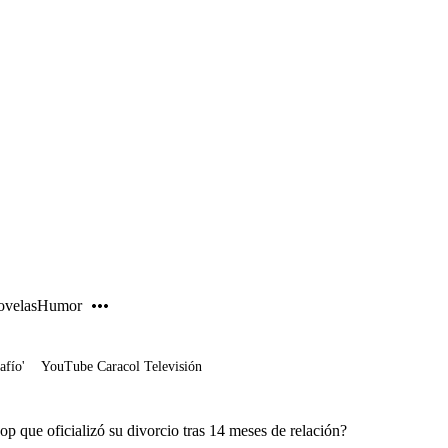
PUBLICIDAD
velas
Humor
afío'
YouTube Caracol Televisión
op que oficializó su divorcio tras 14 meses de relación?