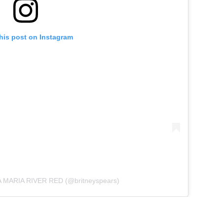
his post on Instagram
LA MARIA RIVER RED (@britneyspears)