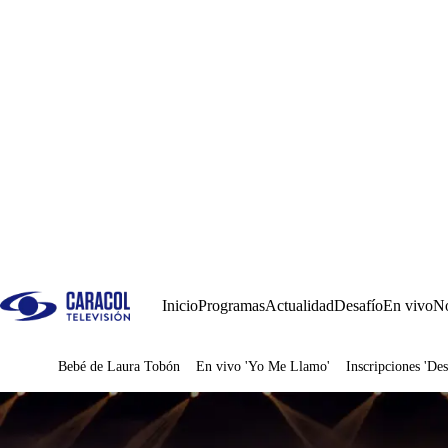
Inicio
Programas
Actualidad
Desafío
En vivo
No
Bebé de Laura Tobón
En vivo 'Yo Me Llamo'
Inscripciones 'Des
Juegos