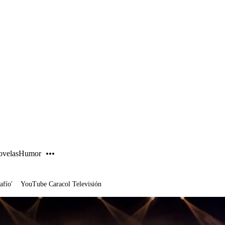
PUBLICIDAD
velas
Humor
afío'
YouTube Caracol Televisión