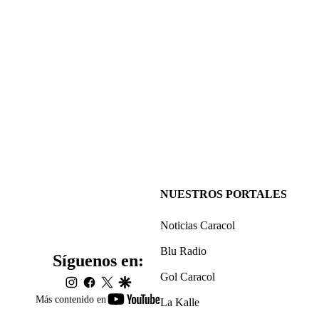
NUESTROS PORTALES
Noticias Caracol
Blu Radio
Síguenos en:
Gol Caracol
instagram
facebook
twitter
google
youtube-
Más contenido en
La Kalle
footer