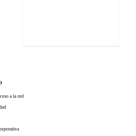
O
ceso a la red
idad
orporativa