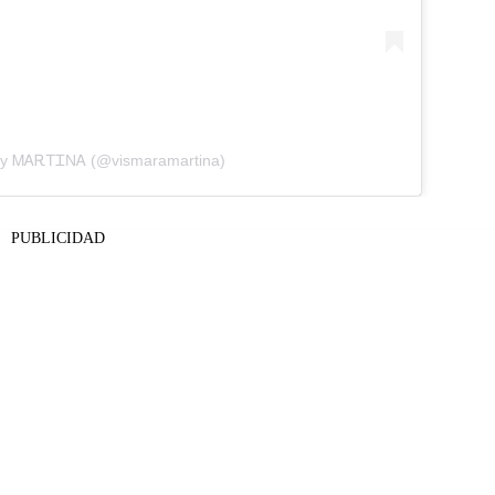
 by ᎷᎪᎡᎢᏆNᎪ (@vismaramartina)
PUBLICIDAD