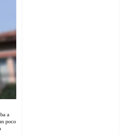
iba a
un poco
a