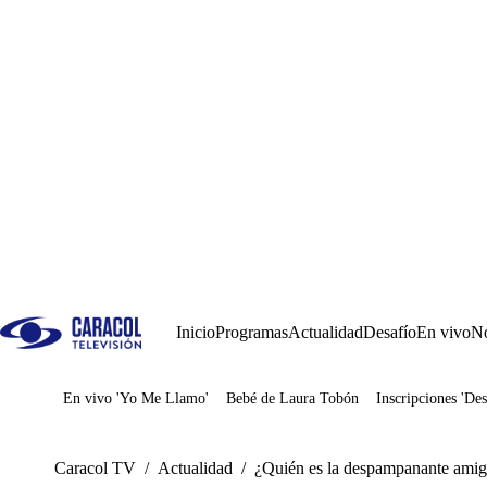
Inicio
Programas
Actualidad
Desafío
En vivo
No
En vivo 'Yo Me Llamo'
Bebé de Laura Tobón
Inscripciones 'Des
Juegos
Caracol TV
/
Actualidad
/
¿Quién es la despampanante amig