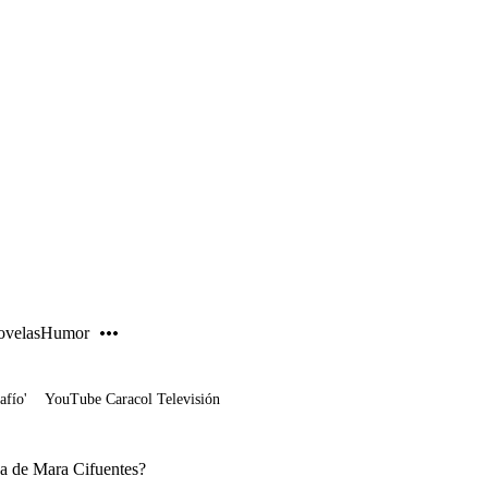
PUBLICIDAD
velas
Humor
afío'
YouTube Caracol Televisión
a de Mara Cifuentes?