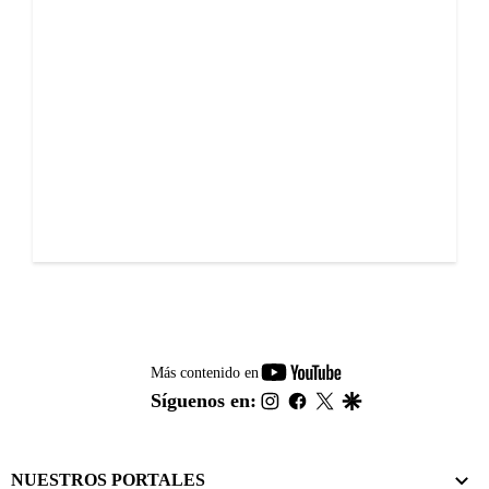
youtube-
Más contenido en
footer
instagram
facebook
twitter
google
Síguenos en:
NUESTROS PORTALES