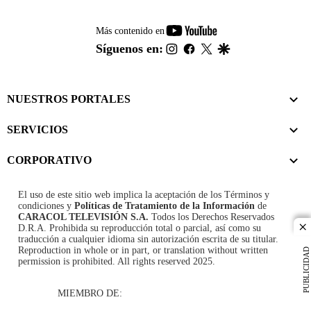
youtube-
Más contenido en
footer
instagram
facebook
twitter
google
Síguenos en:
NUESTROS PORTALES
SERVICIOS
CORPORATIVO
El uso de este sitio web implica la aceptación de los
Términos y
condiciones
y
Políticas de Tratamiento de la Información
de
CARACOL TELEVISIÓN S.A.
Todos los Derechos Reservados
D.R.A. Prohibida su reproducción total o parcial, así como su
cl
traducción a cualquier idioma sin autorización escrita de su titular.
Reproduction in whole or in part, or translation without written
PUBLICIDAD
permission is prohibited. All rights reserved 2025.
MIEMBRO DE: