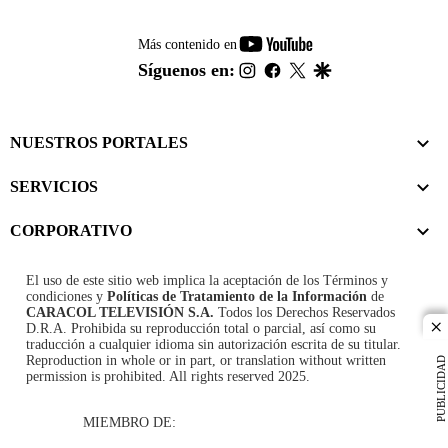
youtube-
Más contenido en
footer
instagram
facebook
twitter
google
Síguenos en:
NUESTROS PORTALES
SERVICIOS
CORPORATIVO
El uso de este sitio web implica la aceptación de los
Términos y
condiciones
y
Políticas de Tratamiento de la Información
de
CARACOL TELEVISIÓN S.A.
Todos los Derechos Reservados
D.R.A. Prohibida su reproducción total o parcial, así como su
cl
traducción a cualquier idioma sin autorización escrita de su titular.
Reproduction in whole or in part, or translation without written
PUBLICIDAD
permission is prohibited. All rights reserved 2025.
MIEMBRO DE: