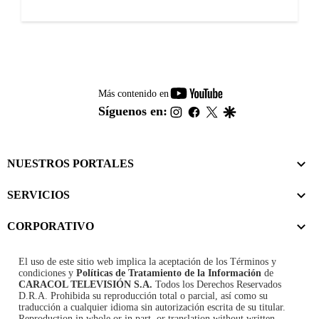
youtube-
Más contenido en
footer
instagram
facebook
twitter
google
Síguenos en:
NUESTROS PORTALES
SERVICIOS
CORPORATIVO
El uso de este sitio web implica la aceptación de los
Términos y
condiciones
y
Políticas de Tratamiento de la Información
de
CARACOL TELEVISIÓN S.A.
Todos los Derechos Reservados
D.R.A. Prohibida su reproducción total o parcial, así como su
traducción a cualquier idioma sin autorización escrita de su titular.
Reproduction in whole or in part, or translation without written