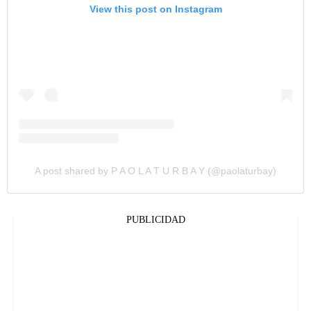
View this post on Instagram
A post shared by P A O L A T U R B A Y (@paolaturbay)
PUBLICIDAD