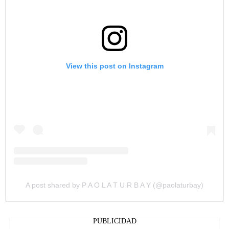
View this post on Instagram
A post shared by P A O L A T U R B A Y (@paolaturbay)
PUBLICIDAD