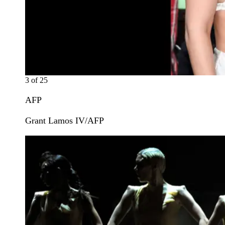
3
of
25
AFP
Grant Lamos IV/AFP