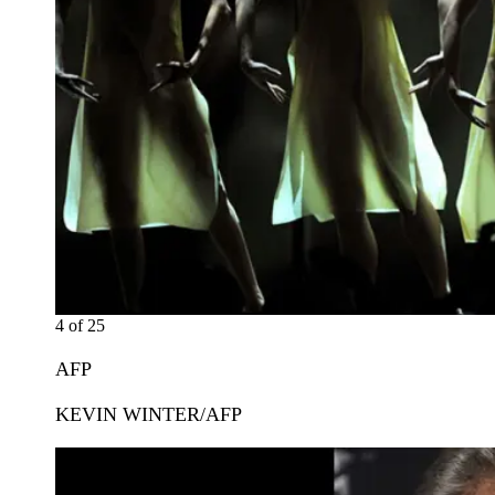
4
of
25
AFP
KEVIN WINTER/AFP