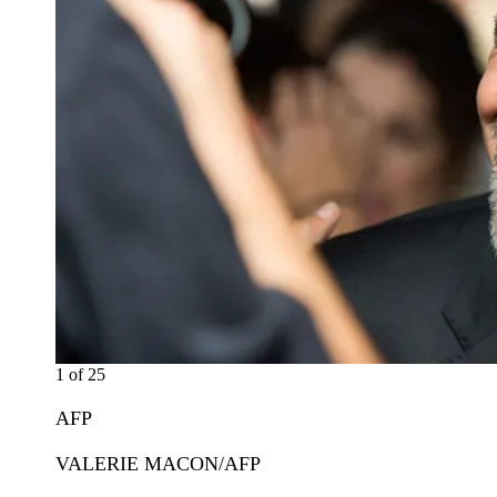
1
of
25
AFP
VALERIE MACON/AFP