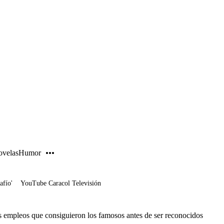
PUBLICIDAD
velas
Humor
afío'
YouTube Caracol Televisión
os empleos que consiguieron los famosos antes de ser reconocidos