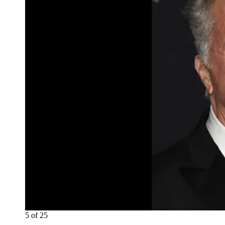
5
of
25