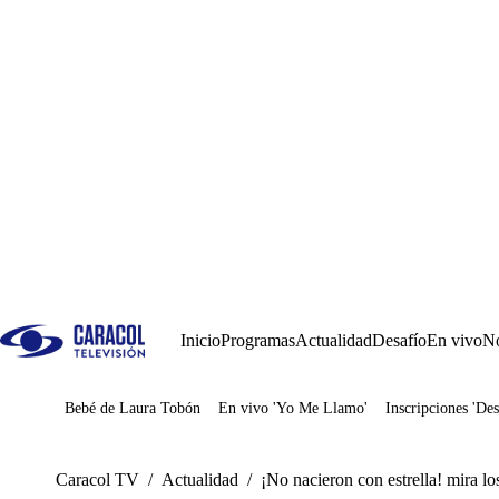
Inicio
Programas
Actualidad
Desafío
En vivo
No
Bebé de Laura Tobón
En vivo 'Yo Me Llamo'
Inscripciones 'Des
Juegos
Caracol TV
/
Actualidad
/
¡No nacieron con estrella! mira l