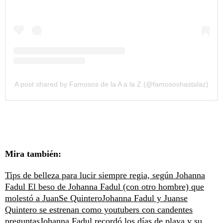
A post shared by Famosos de la A a la Z (@famososhastalaz)
Mira también:
Tips de belleza para lucir siempre regia, según Johanna
Fadul
El beso de Johanna Fadul (con otro hombre) que
molestó a JuanSe Quintero
Johanna Fadul y Juanse
Quintero se estrenan como youtubers con candentes
preguntas
Johanna Fadul recordó los días de playa y su