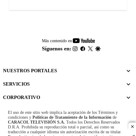
youtube-
Más contenido en
footer
instagram
facebook
twitter
google
Síguenos en:
NUESTROS PORTALES
SERVICIOS
CORPORATIVO
El uso de este sitio web implica la aceptación de los
Términos y
condiciones
y
Políticas de Tratamiento de la Información
de
CARACOL TELEVISIÓN S.A.
Todos los Derechos Reservados
D.R.A. Prohibida su reproducción total o parcial, así como su
cl
traducción a cualquier idioma sin autorización escrita de su titular.