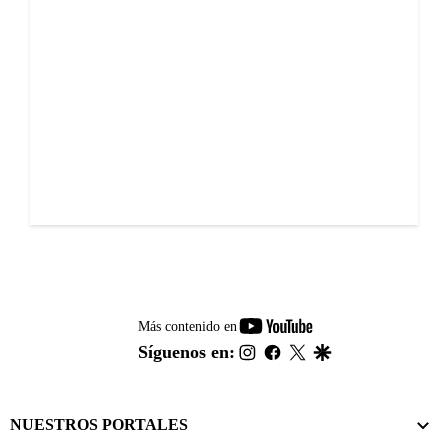
youtube-
Más contenido en
footer
instagram
facebook
twitter
google
Síguenos en:
NUESTROS PORTALES