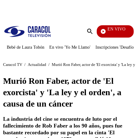
PUBLICIDAD
EN VIVO
Ciudad
Enviar
búsqueda
Bebé de Laura Tobón
En vivo 'Yo Me Llamo'
Inscripciones 'Desafío'
Caracol TV
/
Actualidad
/
Murió Ron Faber, actor de 'El exorcista' y 'La ley y 
Murió Ron Faber, actor de 'El
exorcista' y 'La ley y el orden', a
causa de un cáncer
La industria del cine se encuentra de luto por el
fallecimiento de Rob Faber a los 90 años, pues fue
bastante recordado por su papel en la cinta 'El