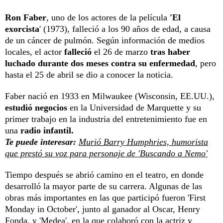
Ron Faber
, uno de los actores de la película
'El
exorcista
' (1973), falleció a los 90 años de edad, a causa
de un cáncer de pulmón. Según información de medios
locales, el actor
falleció
el 26 de marzo
tras haber
luchado durante dos meses contra su enfermedad
, pero
hasta el 25 de abril se dio a conocer la noticia.
Faber nació en 1933 en Milwaukee (Wisconsin, EE.UU.),
estudió negocios
en la Universidad de Marquette y su
primer trabajo en la industria del entretenimiento fue en
una
radio infantil.
Te puede interesar:
Murió Barry Humphries, humorista
que prestó su voz para personaje de 'Buscando a Nemo'
Tiempo después se abrió camino en el teatro, en donde
desarrolló la mayor parte de su carrera. Algunas de las
obras más importantes en las que participó fueron 'First
Monday in October', junto al ganador al Oscar, Henry
Fonda, y 'Medea', en la que colaboró con la actriz y