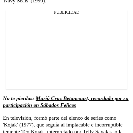
'Navy Seals' (1990).
PUBLICIDAD
No te pierdas:
Murió Cruz Betancourt, recordado por su
participación en Sábados Felices
En televisión, formó parte del elenco de series como
'Kojak' (1977), que seguía al implacable e incorruptible
teniente Teo Kojak, interpretado por Telly Savalas, o la