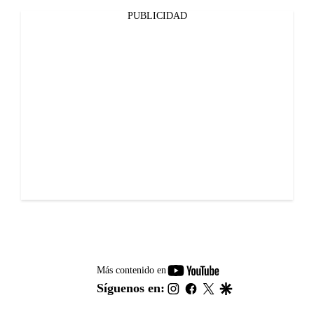
PUBLICIDAD
youtube-
Más contenido en
footer
instagram
facebook
twitter
google
Síguenos en: