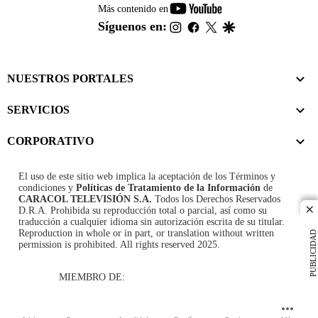
youtube-
Más contenido en
footer
instagram
facebook
twitter
google
Síguenos en:
NUESTROS PORTALES
SERVICIOS
CORPORATIVO
El uso de este sitio web implica la aceptación de los
Términos y
condiciones
y
Políticas de Tratamiento de la Información
de
CARACOL TELEVISIÓN S.A.
Todos los Derechos Reservados
D.R.A. Prohibida su reproducción total o parcial, así como su
cl
traducción a cualquier idioma sin autorización escrita de su titular.
Reproduction in whole or in part, or translation without written
PUBLICIDAD
permission is prohibited. All rights reserved 2025.
MIEMBRO DE: